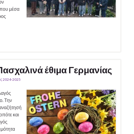
ον
όπου μέσα
ρος
 Πασχαλινά έθιμα Γερμανίας
ς 2024-2025
λαγός
ο. Την
 αναζήτησή
 οπότε και
αγός
ιμότητα