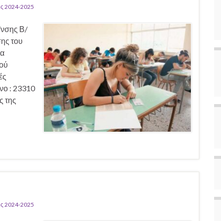
ς 2024-2025
/νσης Β/
σης του
θα
κού
ές
νο : 23310
ς της
ς 2024-2025