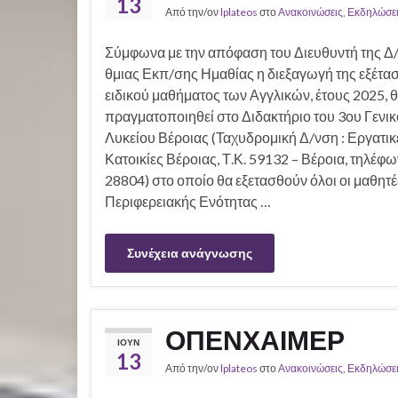
13
Από την/ον
lplateos
στο
Ανακοινώσεις
,
Εκδηλώσει
Σύμφωνα με την απόφαση του Διευθυντή της Δ
θμιας Εκπ/σης Ημαθίας η διεξαγωγή της εξέτα
ειδικού μαθήματος των Αγγλικών, έτους 2025, 
πραγματοποιηθεί στο Διδακτήριο του 3ου Γενι
Λυκείου Βέροιας (Ταχυδρομική Δ/νση : Εργατικ
Κατοικίες Βέροιας, Τ.Κ. 59132 – Βέροια, τηλέφω
28804) στο οποίο θα εξετασθούν όλοι οι μαθητέ
Περιφερειακής Ενότητας …
Συνέχεια ανάγνωσης
ΟΠΕΝΧΑΙΜΕΡ
ΙΟΎΝ
13
Από την/ον
lplateos
στο
Ανακοινώσεις
,
Εκδηλώσει