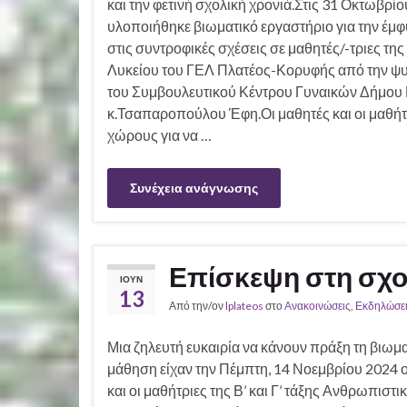
και την φετινή σχολική χρονιά.Στις 31 Οκτωβρί
υλοποιήθηκε βιωματικό εργαστήριο για την έμφ
στις συντροφικές σχέσεις σε μαθητές/-τριες της
Λυκείου του ΓΕΛ Πλατέος-Κορυφής από την ψ
του Συμβουλευτικού Κέντρου Γυναικών Δήμου 
κ.Τσαπαροπούλου Έφη.Οι μαθητές και οι μαθήτ
χώρους για να …
Συνέχεια ανάγνωσης
Επίσκεψη στη σχο
ΙΟΎΝ
13
Από την/ον
lplateos
στο
Ανακοινώσεις
,
Εκδηλώσει
Μια ζηλευτή ευκαιρία να κάνουν πράξη τη βιωμ
μάθηση είχαν την Πέμπτη, 14 Νοεμβρίου 2024 ο
και οι μαθήτριες της Β’ και Γ’ τάξης Ανθρωπιστι