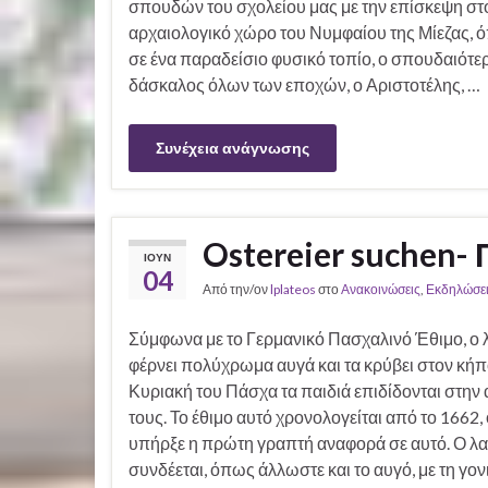
σπουδών του σχολείου μας με την επίσκεψη στ
αρχαιολογικό χώρο του Νυμφαίου της Μίεζας, 
σε ένα παραδείσιο φυσικό τοπίο, ο σπουδαιότε
δάσκαλος όλων των εποχών, ο Αριστοτέλης, …
Συνέχεια ανάγνωσης
Ostereier suchen-
ΙΟΎΝ
04
Από την/ον
lplateos
στο
Ανακοινώσεις
,
Εκδηλώσει
Σύμφωνα με το Γερμανικό Πασχαλινό Έθιμο, ο 
φέρνει πολύχρωμα αυγά και τα κρύβει στον κήπ
Κυριακή του Πάσχα τα παιδιά επιδίδονται στην
τους. Το έθιμο αυτό χρονολογείται από το 1662,
υπήρξε η πρώτη γραπτή αναφορά σε αυτό. Ο λ
συνδέεται, όπως άλλωστε και το αυγό, με τη γον