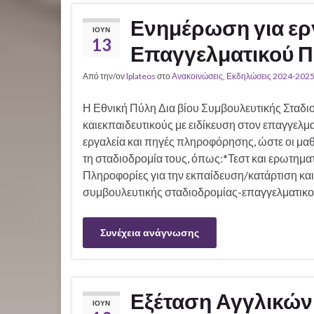
Ενημέρωση για εργ
ΙΟΎΝ
13
Επαγγελματικού Π
Από την/ον
lplateos
στο
Ανακοινώσεις
,
Εκδηλώσεις 2024-202
Η Εθνική Πύλη Δια βίου Συμβουλευτικής Σταδιο
καιεκπαιδευτικούς με ειδίκευση στον επαγγελ
εργαλεία και πηγές πληροφόρησης, ώστε οι μαθ
τη σταδιοδρομία τους, όπως:*Τεστ και ερωτημ
Πληροφορίες για την εκπαίδευση/κατάρτιση και
συμβουλευτικής σταδιοδρομίας-επαγγελματικ
Συνέχεια ανάγνωσης
Εξέταση Αγγλικών
ΙΟΎΝ