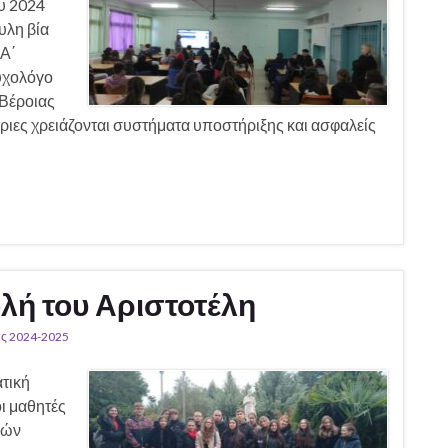
ου 2024
υλη βία
 Α΄
υχολόγο
Βέροιας
ριες χρειάζονται συστήματα υποστήριξης και ασφαλείς
λή του Αριστοτέλη
ς 2024-2025
ατική
ι μαθητές
κών