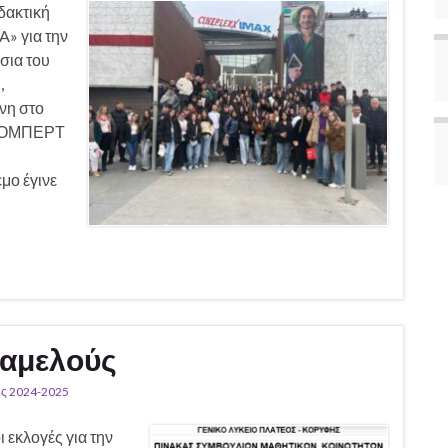
δακτική
» για την
σια του
,
ένη στο
 ΡΟΜΠΕΡΤ
ο έγινε
ταμελούς
ς 2024-2025
εκλογές για την