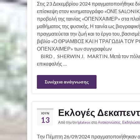
Στις 23 Δεκεμβρίου 2024 πραγματοποιήθηκε δι
επίσκεψη στον κινηματογράφο «ΟΝΕ SALONIKA
προβολή της ταινίας «ΟΠΕΝΧΑΙΜΕΡ» στα πλαί
μαθήματος της φυσικής. Η ταινία ως βιογραφική
πραγματεύεται την ζωή και το έργο του, βασισμ
βιβλίο «Ο ΘΡΙΑΜΒΟΣ ΚΑΙ Η ΤΡΑΓΩΔΙΑ ΤΟΥ
ΟΠΕΝΧΑΙΜΕΡ» των συγγραφέων
BIRD , SHERWIN J. MARTIN. Μετά τον πόλεμ
επικεφαλής …
Συνέχεια ανάγνωσης
Εκλογές Δεκαπεν
ΙΟΎΝ
13
Από την/ον
lplateos
στο
Ανακοινώσεις
,
Εκδηλώσει
Την Πέμπτη 26/09/2024 πραγματοποιήθηκαν οι 