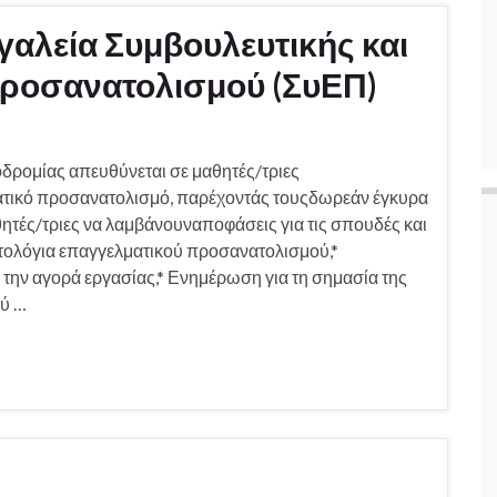
αλεία Συμβουλευτικής και
ροσανατολισμού (ΣυΕΠ)
5
δρομίας απευθύνεται σε μαθητές/τριες
ματικό προσανατολισμό, παρέχοντάς τουςδωρεάν έγκυρα
ητές/τριες να λαμβάνουναποφάσεις για τις σπουδές και
ατολόγια επαγγελματικού προσανατολισμού,*
 την αγορά εργασίας,* Ενημέρωση για τη σημασία της
ού …