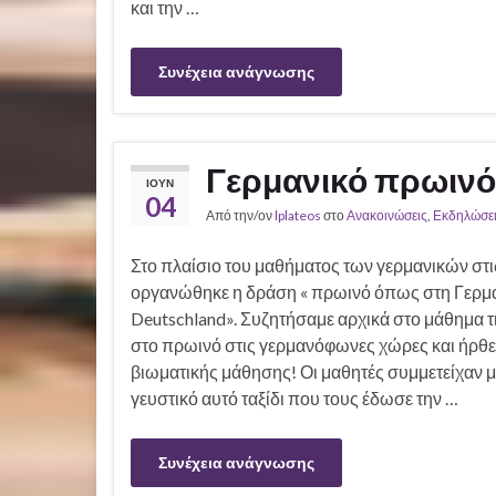
και την …
Συνέχεια ανάγνωσης
Γερμανικό πρωινό
ΙΟΎΝ
04
Από την/ον
lplateos
στο
Ανακοινώσεις
,
Εκδηλώσει
Στο πλαίσιο του μαθήματος των γερμανικών στις
οργανώθηκε η δράση « πρωινό όπως στη Γερμαν
Deutschland». Συζητήσαμε αρχικά στο μάθημα τι
στο πρωινό στις γερμανόφωνες χώρες και ήρθε
βιωματικής μάθησης! Οι μαθητές συμμετείχαν 
γευστικό αυτό ταξίδι που τους έδωσε την …
Συνέχεια ανάγνωσης